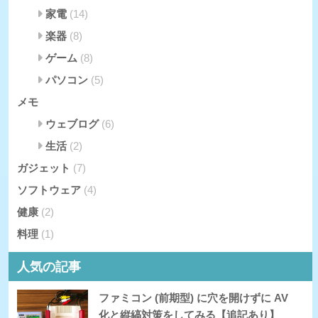
家電
(14)
楽器
(8)
ゲーム
(8)
パソコン
(5)
メモ
ウェブログ
(6)
生活
(2)
ガジェット
(7)
ソフトウェア
(4)
健康
(2)
料理
(1)
人気の記事
ファミコン (前期型) に穴を開けずに AV
化と縦縞対策をしてみる【追記あり】