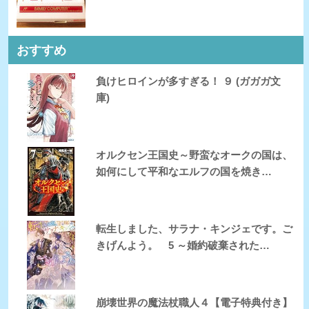
おすすめ
負けヒロインが多すぎる！ ９ (ガガガ文
庫)
オルクセン王国史～野蛮なオークの国は、
如何にして平和なエルフの国を焼き…
転生しました、サラナ・キンジェです。ご
きげんよう。 5 ～婚約破棄された…
崩壊世界の魔法杖職人４【電子特典付き】