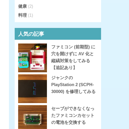
健康
(2)
料理
(1)
人気の記事
ファミコン (前期型) に
穴を開けずに AV 化と
縦縞対策をしてみる
【追記あり】
ジャンクの
PlayStation 2 (SCPH-
30000) を修理してみる
セーブができなくなっ
たファミコンカセット
の電池を交換する